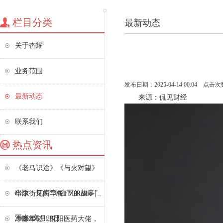
栏目分类
最新动态
关于杏耀
业务范围
发布日期：2025-04-14 00:04 点击次
最新动态
来源：侃见财经
联系我们
热点资讯
《老马识途》《与火对望》
出版：打捞“冰山下的故事”_
华尔街见闻早餐FM-Radio |
王火_文
2025年5月28日
净赚20亿！沈阳医药大佬，