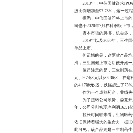
2013年，中信国健谋求IP
股比例增加至97.78%，这一过
据悉，中信国健即将上市的产
司也于2020年7月在科创板上市，
资本市场的腾挪，机会多，
2019年以及2020年，三
单品上市。
但遗憾的是，这两款产品均未
滑，三生国健上市之后便开始一
值得注意的是，三生制药在此期间
元、9.74亿元以及8.36亿。在
的4.17港元/股，跌幅超过了75%
作为一个成熟药企，业绩失去
为了扭转公司颓势，娄竞开始调整
年，公司分别实现净利润16.51亿元
拉长时间轴来看，生物医药领
依旧保持着强大的生命力，据IQ
此可见，该产品则是三生制药生