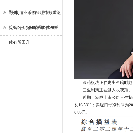
翻身
2月制造业采购经理指数重返
扩张区间，经济景气水平总
克宫: 普特会晤将早于互访
体有所回升
医药板块正在走出至暗时刻
三生制药正在进入收获期。
近期，港股上市公司三生制药（H
长16.53%；实现归母净利润为2
0.86元。